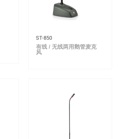
ST-850
有线 / 无线两用鹅管麦克
风